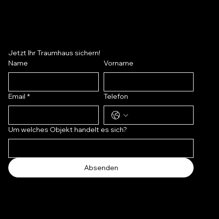
Jetzt Ihr Traumhaus sichern!
Name
Vorname
Wohn- und Geschäftshaus in
Zwei Häuser, ein Zuhause...
Lüdenscheid in
Preis
260.000,00 €
Zentrumsnähe von
Email
*
Telefon
Lüdenscheid...
Preis
290.000,00 €
Um welches Objekt handelt es sich?
Absenden