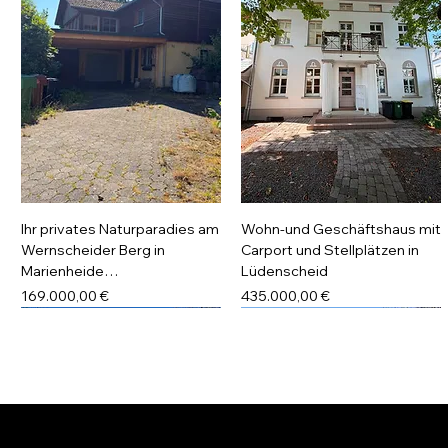
Ihr privates Naturparadies am
Wohn-und Geschäftshaus mit
Wernscheider Berg in
Carport und Stellplätzen in
Marienheide…
Lüdenscheid
Preis
Preis
169.000,00 €
435.000,00 €
Lüdenscheid
Lüdenscheid
Lüdenscheid
Lüdenscheid,Reserviert