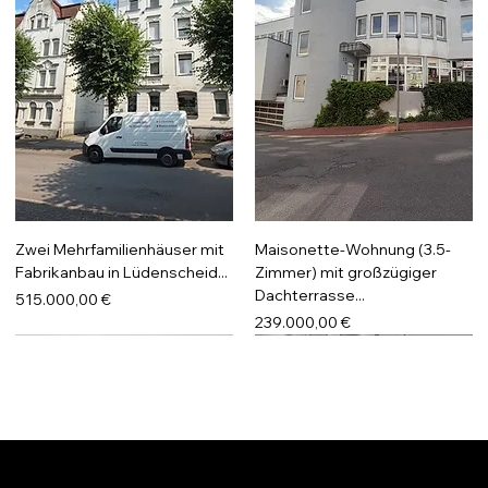
Zwei Mehrfamilienhäuser mit
Maisonette-Wohnung (3.5-
Fabrikanbau in Lüdenscheid...
Zimmer) mit großzügiger
Dachterrasse...
Preis
515.000,00 €
Preis
239.000,00 €
Lüdenscheid
Lüdenscheid, Verkauft
Lüdenscheid
Lüdenscheid, Reserviert