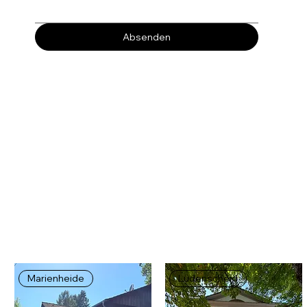
Absenden
Marienheide
Lüdenscheid