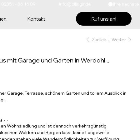
Ruf uns an!
gen
Kontakt
Zurück
Weiter
s mit Garage und Garten in Werdohl...
ner Garage, Terrasse, schönem Garten und tollem Ausblick in
...
ng….
uhigen Wohnsiedlung und ist dennoch verkehrsgünstig.
ahlreichen Wäldern und Bergen lässt keine Langeweile
enden stehen viele Wandermöglichkeiten zur Verfügung