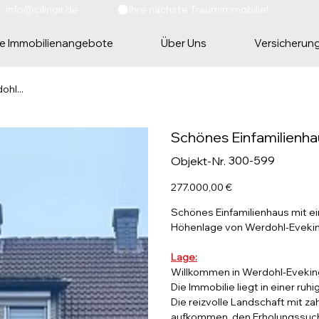
 info@cilingir.de                  
e Immobilienangebote
Über Uns
Versicherun
hl...
Schönes Einfamilienhau
Artikelnummer:
300-599
Objekt-Nr.
300-
599
Preis
277.000,00 €
Schönes Einfamilienhaus mit ei
Höhenlage von Werdohl-Eveking
Lage:
Willkommen in Werdohl-Eveki
Die Immobilie liegt in einer r
Die reizvolle Landschaft mit z
aufkommen, den Erholungssuch