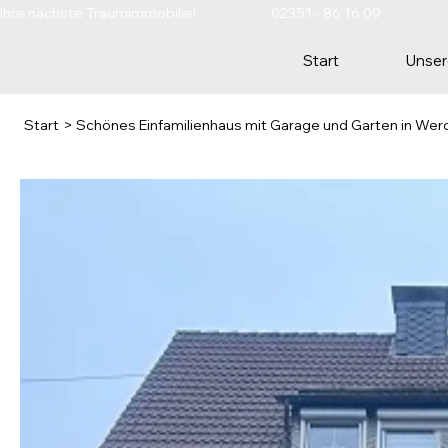
Ihre nächste Traumimmobilie!                         02351 - 86 16 09                        
Start
Unser
Start
>
Schönes Einfamilienhaus mit Garage und Garten in Werdo