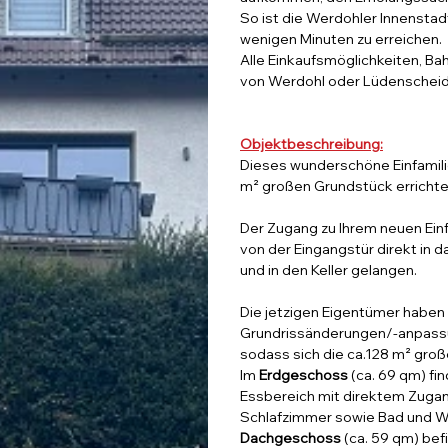
So ist die Werdohler Innenstad
wenigen Minuten zu erreichen.
Alle Einkaufsmöglichkeiten, Ba
von Werdohl oder Lüdenscheid 
Objektbeschreibung:
Dieses wunderschöne Einfamili
m² großen Grundstück errichte
Der Zugang zu Ihrem neuen Einfa
von der Eingangstür direkt in 
und in den Keller gelangen.
Die jetzigen Eigentümer haben
Grundrissänderungen/-anpass
sodass sich
die ca.128 m² groß
Im
Erdgeschoss
(ca. 69 qm) fi
Essbereich mit direktem Zugan
Schlafzimmer sowie Bad und 
Dachgeschoss
(ca. 59 qm) bef