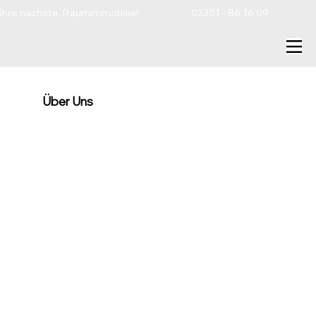
Ihre nächste Traumimmobilie!                         02351 - 86 16 09                        
Über Uns