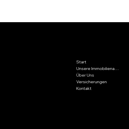
Kontakt
Menü
Start
Werdohler Str. 99
58511, Lüdenscheid
Unsere Immobilienangebote
Über Uns
02351 - 86 16 09
Versicherungen
info@cilingir.de
Kontakt
Informationen
Soziale Medien
Impressum
Facebook